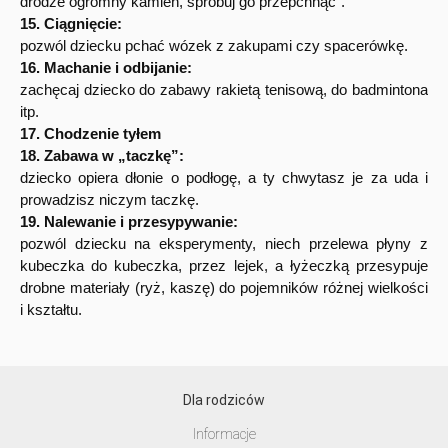
drodze ogromny kamień, spróbuj go przepchnąć”.
15. Ciągnięcie:
pozwól dziecku pchać wózek z zakupami czy spacerówkę.
16. Machanie i odbijanie:
zachęcaj dziecko do zabawy rakietą tenisową, do badmintona
itp.
17. Chodzenie tyłem
18. Zabawa w „taczkę”:
dziecko opiera dłonie o podłogę, a ty chwytasz je za uda i
prowadzisz niczym taczkę.
19. Nalewanie i przesypywanie:
pozwól dziecku na eksperymenty, niech przelewa płyny z
kubeczka do kubeczka, przez lejek, a łyżeczką przesypuje
drobne materiały (ryż, kaszę) do pojemników różnej wielkości
i kształtu.
Dla rodziców
Informacje