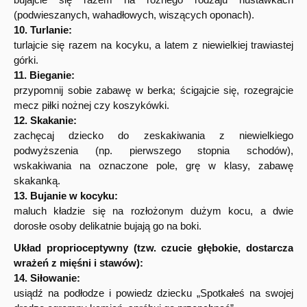
(podwieszanych, wahadłowych, wiszących oponach).
10. Turlanie:
turlajcie się razem na kocyku, a latem z niewielkiej trawiastej
górki.
11. Bieganie:
przypomnij sobie zabawę w berka; ścigajcie się, rozegrajcie
mecz piłki nożnej czy koszykówki.
12. Skakanie:
zachęcaj dziecko do zeskakiwania z niewielkiego
podwyższenia (np. pierwszego stopnia schodów),
wskakiwania na oznaczone pole, grę w klasy, zabawę
skakanką.
13. Bujanie w kocyku:
maluch kładzie się na rozłożonym dużym kocu, a dwie
dorosłe osoby delikatnie bujają go na boki.
Układ proprioceptywny (tzw. czucie głębokie, dostarcza
wrażeń z mięśni i stawów):
14. Siłowanie:
usiądź na podłodze i powiedz dziecku „Spotkałeś na swojej