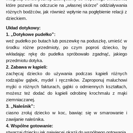
które pozwoli na odczucie na „własnej skórze” oddziaływania
różnych bodźców, jak również wpłynie na pogłębienie relacji z
dzieckiem.
Układ dotykowy:
1. „Dotykowe pudełko”:
weź pudełko po butach lub poszewkę na poduszkę, umieść w
środku różne przedmioty, po czym poproś dziecko, by
wkładając rękę do pudełka spróbowało zgadnąć, jakiego
przedmiotu dotyka.
2. Zabawa w kąpieli:
zachęcaj dziecko do używania podczas kąpieli różnych
rodzajów gąbek, mydeł i ręczników. Zaproponuj maluchowi
myjki o różnych fakturach, gąbki o odmiennych kształtach,
możesz też dodać do kąpieli odrobinę krochmalu z mąki
ziemniaczanej.
3. „Naleśnik”:
ciasno zroluj dziecko w koc, bawiąc się w smarowanie i
zawijanie naleśnika.
4. Wspólne gotowanie:
stwarzaj dziecku jak najwięcej okazji do wspólnego gotowania,