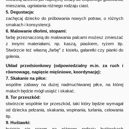
mieszania, ugniatania różnego rodzaju ciast.
5. Degustacja:
zachęcaj dziecko do próbowania nowych potraw, o różnych
smakach i konsystencji.
6. Malowanie dłońmi, stopami:
farbę przeznaczoną do malowania palcami możesz zmieszać
z innymi materiałami, np. kaszą, piaskiem, ryżem itp.
Stwórzcie też własną „farbę” z kisielu, galaretki czy pianki do
golenia.
Układ przedsionkowy (odpowiedzialny m.in. za ruch i
równowagę, napięcie mięśniowe, koordynację):
7. Skakanie na piłce:
wspólne zabawy na dużej nadmuchiwanej piłce, na której
maluch będzie mógł usiąść i skakać.
8. Tor przeszkód:
stwórzcie wspólnie tor przeszkód, taki który będzie wymagał
od dziecka pełzania, skakania, wspinania, turlania, celowania
itp.
9. Huśtawki:
bujajcie się razem na różnego rodzaju huśtawkach