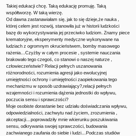
Takiej edukacji chcę. Taką edukację promuję. Taką
współtworzę. W taką wierzę.
Od dawna zastanawiałam się, jak to się dzieje,że nauka ,
której celem jest rozwój, stanowiła już w historii ludzkości
bazę do wykorzystywania jej przeciwko ludziom. Znamy piece
krematoryjne, eksperymenty medyczne wykonywane na
ludziach z ogromnym okrucieństwem, bomby masowego
rażenia…Czyżby w całym procesie , systemie nauczania
brakowało tego czegoś, co stanowi o naszej naturze ,
człowieczeństwie? Relacji pełnych uszanowania
różnorodności, rozumienia agresji jako ewolucyjnej
umiejętności ochrony i umiejętności zaopiekowania tego
mechanizmu w sposób uzdrawiający?,relacji pełnych
wzajemności i rozumienia dążenia jednostki do wpływu,
poczucia sensu i sprawczości?
Moje osobiste dorastanie bez udziału doświadczania wpływu,
odpowiedzialności, zachwytu nad życiem, zrozumienia ,
akceptacji…poprowadziły mnie wkierunku poszukiwania
sensu, odkrywania swojej sprawczości, budowania
zachwianego zaufania do siebie i ludzi…Podczas studiów