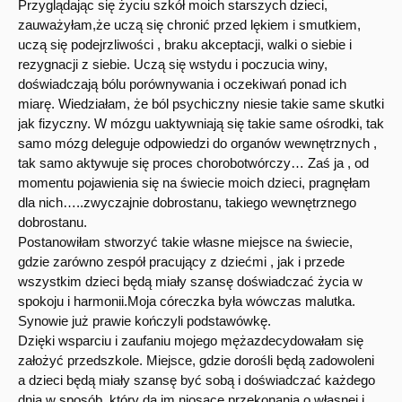
Przyglądając się życiu szkół moich starszych dzieci,
zauważyłam,że uczą się chronić przed lękiem i smutkiem,
uczą się podejrzliwości , braku akceptacji, walki o siebie i
rezygnacji z siebie. Uczą się wstydu i poczucia winy,
doświadczają bólu porównywania i oczekiwań ponad ich
miarę. Wiedziałam, że ból psychiczny niesie takie same skutki
jak fizyczny. W mózgu uaktywniają się takie same ośrodki, tak
samo mózg deleguje odpowiedzi do organów wewnętrznych ,
tak samo aktywuje się proces chorobotwórczy… Zaś ja , od
momentu pojawienia się na świecie moich dzieci, pragnęłam
dla nich…..zwyczajnie dobrostanu, takiego wewnętrznego
dobrostanu.
Postanowiłam stworzyć takie własne miejsce na świecie,
gdzie zarówno zespół pracujący z dziećmi , jak i przede
wszystkim dzieci będą miały szansę doświadczać życia w
spokoju i harmonii.Moja córeczka była wówczas malutka.
Synowie już prawie kończyli podstawówkę.
Dzięki wsparciu i zaufaniu mojego mężazdecydowałam się
założyć przedszkole. Miejsce, gdzie dorośli będą zadowoleni
a dzieci będą miały szansę być sobą i doświadczać każdego
dnia w sposób, który da im niosące przekonania o własnej i