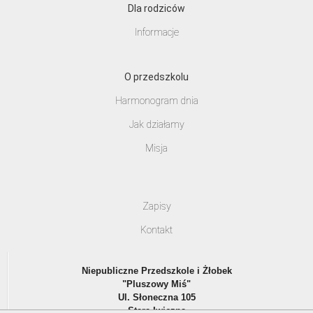
Dla rodziców
Informacje
O przedszkolu
Harmonogram dnia
Jak działamy
Misja
Zapisy
Kontakt
Niepubliczne Przedszkole i Żłobek
"Pluszowy Miś"
Ul. Słoneczna 105
Stara Iwiczna