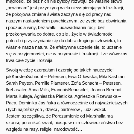
mądrości, że bez nich nie byłoby rozwoju, że właśnie słowo
„powinnam” jest przyczyną wielu niewspierających frustracji,
że pokojowa zmiana świata zaczyna się od pracy nad
naszym nastawieniem psychicznym, że życie bez obwiniania
i poczucia winy, bez walki i udawadniania racji, bez
przekonywania co dobre, co złe , życie w świadomości
potrzeb i przyczynianie się do dobra drugiego człowieka, to
właśnie nasza natura. Że efektywne uczenie się, to uczenie
się w przyjemności, nie w przymusie i frustracji. I że wówczas
trwa całe życie i rozwija.
Swoją wiedzę czerpałam i czerpię od takich nauczycieli
jakKarstenSchacht – Petersen, Ewa Orłowska, Miki Kashtan,
Sarah Peyton, Pernille Plantener, Zofia Schacht – Petersen,
IkeLasater, Anna Mills, FrancoisBeausoleil, Joanna Berendt,
Marta Kułaga, Agnieszka Pietlicka, Agnieszka Rzewuska –
Paca, Dominika Jasińska a równocześnie od najważniejszych
i tych najbliższych , dzieci , partnerów , ludzi wokół.
Jestem szczęśliwa, że Porozumienie od Marshalla ma
szansę przenikać świat, niosąc w nim człowieczeństwo bez
względu na rasy, religie, narodowość…