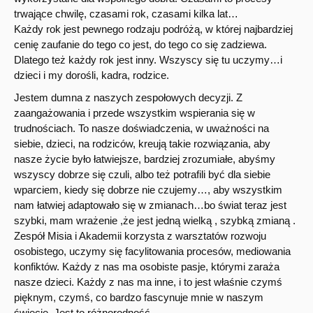
trwające chwilę, czasami rok, czasami kilka lat…
Każdy rok jest pewnego rodzaju podróżą, w której najbardziej
cenię zaufanie do tego co jest, do tego co się zadziewa.
Dlatego też każdy rok jest inny. Wszyscy się tu uczymy…i
dzieci i my dorośli, kadra, rodzice.
Jestem dumna z naszych zespołowych decyzji. Z
zaangażowania i przede wszystkim wspierania się w
trudnościach. To nasze doświadczenia, w uważności na
siebie, dzieci, na rodziców, kreują takie rozwiązania, aby
nasze życie było łatwiejsze, bardziej zrozumiałe, abyśmy
wszyscy dobrze się czuli, albo też potrafili być dla siebie
wparciem, kiedy się dobrze nie czujemy…, aby wszystkim
nam łatwiej adaptowało się w zmianach…bo świat teraz jest
szybki, mam wrażenie ,że jest jedną wielką , szybką zmianą .
Zespół Misia i Akademii korzysta z warsztatów rozwoju
osobistego, uczymy się facylitowania procesów, mediowania
konfiktów. Każdy z nas ma osobiste pasje, którymi zaraża
nasze dzieci. Każdy z nas ma inne, i to jest właśnie czymś
pięknym, czymś, co bardzo fascynuje mnie w naszym
świecie. Jest to różnorodność.