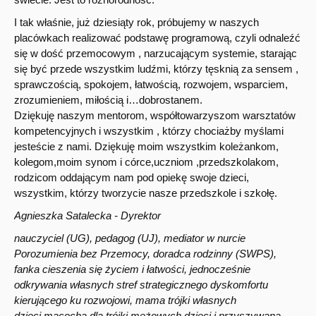
I tak właśnie, już dziesiąty rok, próbujemy w naszych
placówkach realizować podstawę programową, czyli odnaleźć
się w dość przemocowym , narzucającym systemie, starając
się być przede wszystkim ludźmi, którzy tęsknią za sensem ,
sprawczością, spokojem, łatwością, rozwojem, wsparciem,
zrozumieniem, miłością i…dobrostanem.
Dziękuję naszym mentorom, współtowarzyszom warsztatów
kompetencyjnych i wszystkim , którzy chociażby myślami
jesteście z nami. Dziękuję moim wszystkim koleżankom,
kolegom,moim synom i córce,uczniom ,przedszkolakom,
rodzicom oddającym nam pod opiekę swoje dzieci,
wszystkim, którzy tworzycie nasze przedszkole i szkołę.
Agnieszka Satalecka - Dyrektor
nauczyciel (UG), pedagog (UJ), mediator w nurcie
Porozumienia bez Przemocy, doradca rodzinny (SWPS),
fanka cieszenia się życiem i łatwości, jednocześnie
odkrywania własnych stref strategicznego dyskomfortu
kierującego ku rozwojowi, mama trójki własnych
dzieci,macocha dla trójki mężowych dzieci i przyszywana