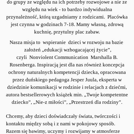
do grupy ze względu na ich potrzeby rozwojowe a nie ze
względu na wiek - to bardzo indywidualna
przynależność, którą uzgadniamy z rodzicami. Placówka
jest czynna w godzinach 7-18. Mamy własną, zdrową
kuchnię, przytulny plac zabaw.
Nasza misja to wspieranie dzieci w rozwoju na bazie
założeń „edukacji wzbogacającej życie”,
czyli Nonviolent Communication Marshalla B.
Rosenberga. Inspiracją jest dla nas również koncepcja
ochrony naturalnych kompetencji dziecka, opracowana
przez duńskiego pedagoga Jesper Juula, eksperta w
dziedzinie komunikacji w rodzinie i relacjach z dziećmi,
autora bestsellerowych książek min. „Twoje kompetentne
dziecko”, „Nie-z miłości”, „Przestrzeń dla rodziny”.
Chcemy, aby dzieci doświadczały świata, twórczości i
kontaktu między sobą i z nami w pokojowy sposób.
Razem się bawimy, uczymy i rozwijamy w atmosferze