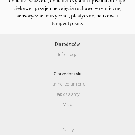
do nauki w szkole, do nauki czytania i pisania oferując
ciekawe i przyjemne zajęcia ruchowo – rytmiczne,
sensoryczne, muzyczne , plastyczne, naukowe i
terapeutyczne.
Dla rodziców
Informacje
O przedszkolu
Harmonogram dnia
Jak działamy
Misja
Zapisy